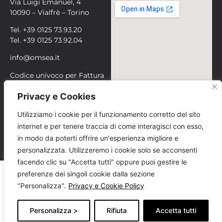
Via Luigi Emanuel, 4
10090 – Vialfrè – Torino
Tel. +39 0125 73.93.20
Tel. +39 0125 73.92.04
info@omsea.it
Codice univoco per Fattura
Elettronica (SDI):
Privacy e Cookies
WHP7LTE
Posta Elettronica Certificata
Utilizziamo i cookie per il funzionamento corretto del sito
(PEC):
internet e per tenere traccia di come interagisci con esso,
omsea@documentipec.com
in modo da poterti offrire un'esperienza migliore e
personalizzata. Utilizzeremo i cookie solo se acconsenti
facendo clic su "Accetta tutti" oppure puoi gestire le
preferenze dei singoli cookie dalla sezione
OMSEA S.r.l. – Via L. Emanuel, 4 – 10090 – Vialfrè (TO) –
"Personalizza".
Privacy e Cookie Policy
Italy – Cod.Fisc./P.IVA 02112240011 – Cod. id. CEE: IT
02112240011
Personalizza >
Rifiuta
Accetta tutti
Incentivi pubblici
–
Privacy e Cookie Policy